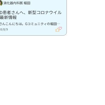
消化器内科医 堀田
BD患者さんへ、新型コロナウイル
最新情報
皆さんこんにちは。Gコミュニティの堀田です。 私の住む東京では梅雨が明けて連日の暑さが続いており、...
20/8/9