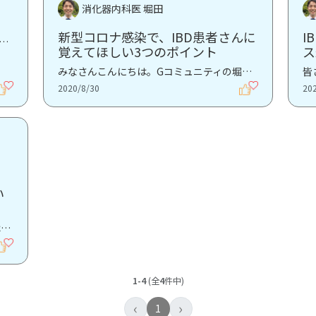
消化器内科医 堀田
新型コロナ感染で、IBD患者さんに
I
さんから質問をいただくことの多いステロイド製剤についてご説明したいと思います。ステ...
覚えてほしい3つのポイント
ス
みなさんこんにちは。Gコミュニティの堀田です。 これまでもIBD患者さんに知っておいてほしい新型コロナ...
2020/8/30
20
い
こんにちは、ジーケアの堀田です。本日はレミケードR、ヒュミラRなどのいわゆる生物学的製剤に関する皆...
1-4
(全
4
件中)
‹
›
1