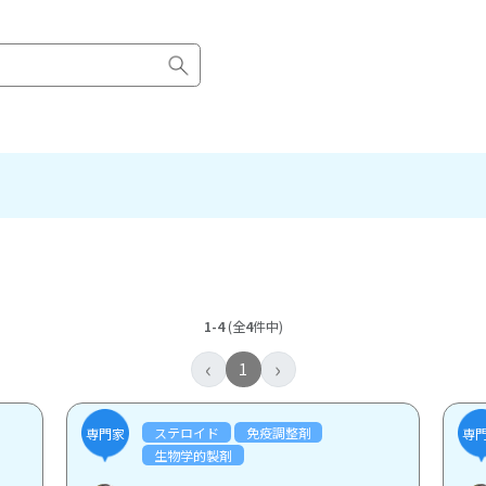
1-4
(全
4
件中)
‹
›
1
ステロイド
免疫調整剤
専門家
専
生物学的製剤