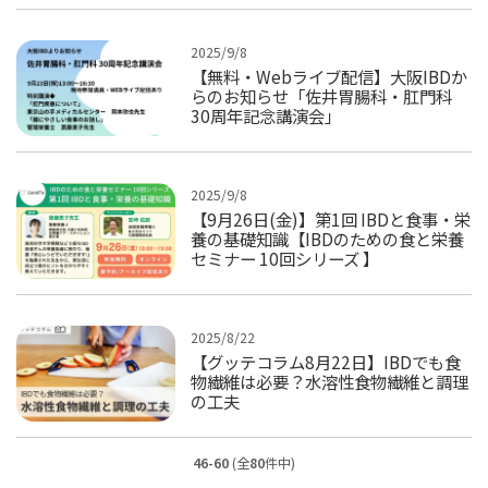
2025/9/8
【無料・Webライブ配信】大阪IBDか
らのお知らせ「佐井胃腸科・肛門科
30周年記念講演会」
2025/9/8
【9月26日(金)】第1回 IBDと食事・栄
養の基礎知識【IBDのための食と栄養
セミナー 10回シリーズ 】
2025/8/22
【グッテコラム8月22日】IBDでも食
物繊維は必要？水溶性食物繊維と調理
の工夫
46-60
(全
80
件中)