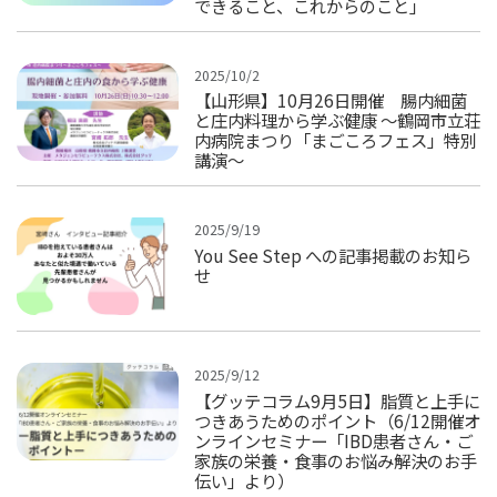
できること、これからのこと」
2025/10/2
【山形県】10月26日開催 腸内細菌
と庄内料理から学ぶ健康 ～鶴岡市立荘
内病院まつり「まごころフェス」特別
講演～
2025/9/19
You See Step への記事掲載のお知ら
せ
2025/9/12
【グッテコラム9月5日】脂質と上手に
つきあうためのポイント（6/12開催オ
ンラインセミナー「IBD患者さん・ご
家族の栄養・食事のお悩み解決のお手
伝い」より）