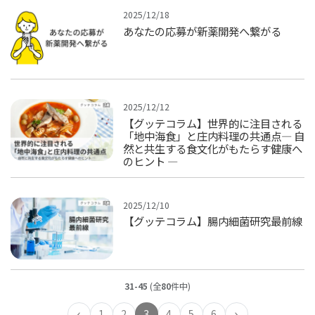
2025/12/18
あなたの応募が新薬開発へ繋がる
2025/12/12
【グッテコラム】世界的に注目される
「地中海食」と庄内料理の共通点― 自
然と共生する食文化がもたらす健康へ
のヒント ―
2025/12/10
【グッテコラム】腸内細菌研究最前線
31-45
(全
80
件中)
‹
›
1
2
3
4
5
6