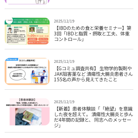
2025/12/19
【IBDのための食と栄養セミナー】第
3回「IBDと脂質・摂取と工夫、体重
コントロール」
2025/12/19
【Gコミュ調査共有】 生物学的製剤や
JAK阻害薬など 潰瘍性大腸炎患者さん
155名の声から見えてきたこと
2025/12/19
【新着】患者体験談「「絶望」を意識
した夜を超えて。 潰瘍性大腸炎と歩ん
だ4年間の記録と、 同志へのメッセー
ジ」