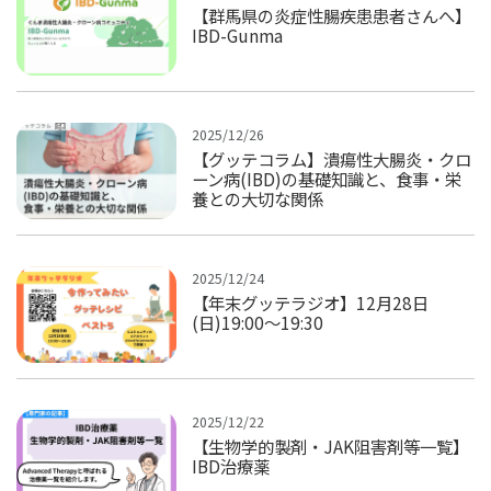
【群馬県の炎症性腸疾患患者さんへ】
IBD-Gunma
2025/12/26
【グッテコラム】潰瘍性大腸炎・クロ
ーン病(IBD)の基礎知識と、食事・栄
養との大切な関係
2025/12/24
【年末グッテラジオ】12月28日
(日)19:00～19:30
2025/12/22
【生物学的製剤・JAK阻害剤等一覧】
IBD治療薬