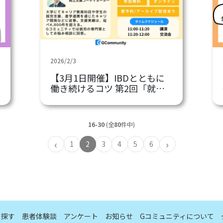
2026/2/3
【3月1日開催】IBDとともに
働き続けるコツ 第2回「就労
支援を味方にキャリアを創
る」
16-30
(全
80
件中)
‹
›
1
2
3
4
5
6
ら探す
患者体験談
アンケート
お知らせ
Gコミュニティについて