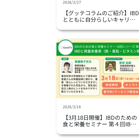
2026/3/27
【グッテコラムのご紹介】IBD
とともに自分らしいキャリア
を創る。知っておきたい「就
労支援」の活用術
2026/3/16
【3月18日開催】IBDのための
食と栄養セミナー 第４回IBD
と微量栄養素（鉄・亜鉛・ビ
タミン類）