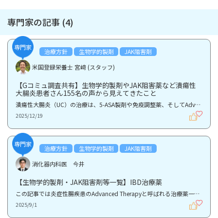
専門家の記事 (4)
専門家
治療方針
生物学的製剤
JAK阻害剤
米国登録栄養士 宮﨑 (スタッフ)
【Gコミュ調査共有】生物学的製剤やJAK阻害薬など潰瘍性
大腸炎患者さん155名の声から見えてきたこと
潰瘍性大腸炎（UC）の治療は、5-ASA製剤や免疫調整薬、そしてAdvanced Therapy（AT：生物学的製剤やJAK...
2025/12/19
専門家
治療方針
生物学的製剤
JAK阻害剤
消化器内科医 今井
【生物学的製剤・JAK阻害剤等一覧】IBD治療薬
この記事では炎症性腸疾患のAdvanced Therapyと呼ばれる治療薬一覧を紹介します。 Advanced Therapyと...
2025/9/1