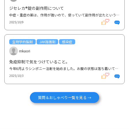
ジセレカ®錠の副作用について
中症・重症の薬は、作用が強いので、使っていて副作用が出たという方は多いのではないでしょうか。 ジ...
2025/10/9
生物学的製剤
JAK阻害剤
感染症
mkaori
免疫抑制で気をつけていること。
今年6月よりシンポニー注射を始めました。お腹の状態は落ち着いていい具合ですが、なんとなく免疫が落ち...
2025/10/3
質問＆おしゃべり一覧を見る →