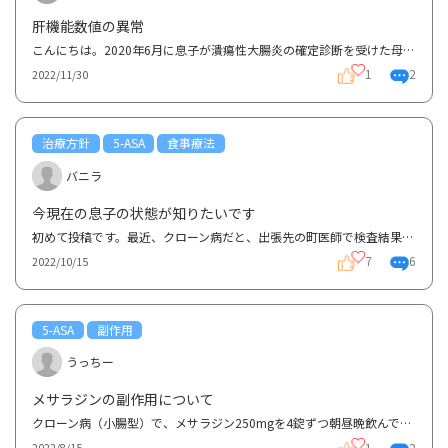
肝機能数値の異常
こんにちは。2020年6月に息子が潰瘍性大腸炎の確定診断を受けた母です。現在ペンタサ1日4000mgとミヤBM...
1
2
2022/11/30
治療方針
5-ASA
食事療法
バニラ
今現在の息子の状態が知りたいです
初めて投稿です。最近、クローン病だと、出張先の町医師で検査結果により言われました。処方されている...
7
6
2022/10/15
5-ASA
副作用
うっちー
メサラジンの副作用について
クローン病（小腸型）で、メサラジン250mgを4錠ずつ朝昼晩飲んでいます。その副作用みたいなのですが、3...
1
2
2022/8/15