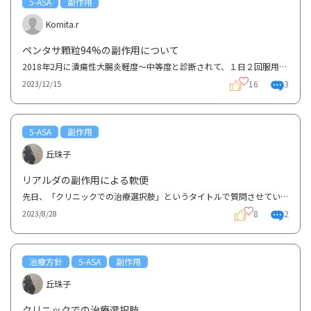
5-ASA
副作用
Komita.r
ペンタサ顆粒94%の副作用について
2018年2月に潰瘍性大腸炎軽度～中等度と診断されて、１日２回服用していましたが最近は症状も落ち着いて...
16
3
2023/12/15
5-ASA
副作用
丘珠子
リアルダの副作用による軟便
先日、「クリニックでの治療選択肢」というタイトルで質問させていただいた者です。試しにリアルダを1週...
8
2
2023/8/28
治療方針
5-ASA
副作用
丘珠子
クリニックでの治療選択肢