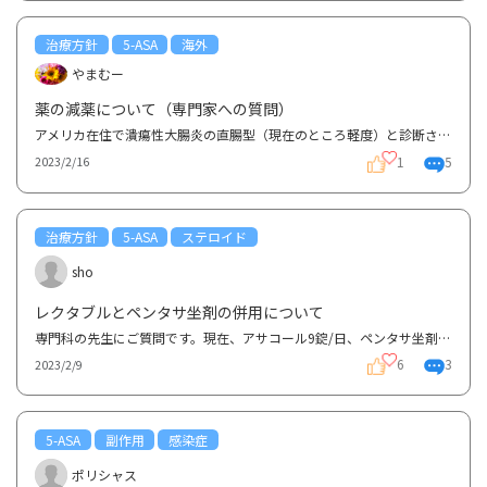
治療方針
5-ASA
海外
やまむー
薬の減薬について（専門家への質問）
アメリカ在住で潰瘍性大腸炎の直腸型（現在のところ軽度）と診断されています。昨年同様の相談をさせて...
1
5
2023/2/16
治療方針
5-ASA
ステロイド
sho
レクタブルとペンタサ坐剤の併用について
専門科の先生にご質問です。現在、アサコール9錠/日、ペンタサ坐剤、症状の強い時に限定してレクタブル...
6
3
2023/2/9
5-ASA
副作用
感染症
ポリシャス