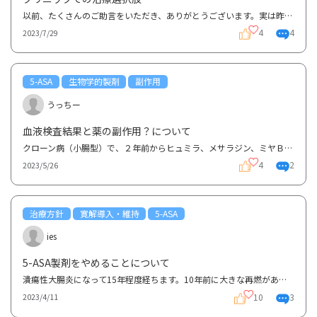
以前、たくさんのご助言をいただき、ありがとうございます。実は昨年、モデルナの副反応でICU入室まで悪...
4
4
2023/7/29
5-ASA
生物学的製剤
副作用
うっちー
血液検査結果と薬の副作用？について
クローン病（小腸型）で、２年前からヒュミラ、メサラジン、ミヤＢＭで治療しており、現在寛解中です。...
4
2
2023/5/26
治療方針
寛解導入・維持
5-ASA
ies
5-ASA製剤をやめることについて
潰瘍性大腸炎になって15年程度経ちます。10年前に大きな再燃があり、手術はせずに、時間をかけてステロ...
10
3
2023/4/11