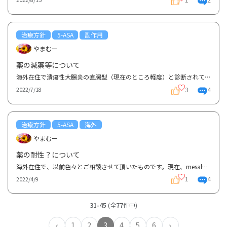
治療方針
5-ASA
副作用
やまむー
薬の減薬等について
海外在住で潰瘍性大腸炎の直腸型（現在のところ軽度）と診断されているものです。過去にも何度かこちら...
3
4
2022/7/18
治療方針
5-ASA
海外
やまむー
薬の耐性？について
海外在住で、以前色々とご相談させて頂いたものです。現在、mesalamine DR 400mg (デルジコール delzico...
1
4
2022/4/9
31-45
(全
77
件中)
‹
›
1
2
3
4
5
6