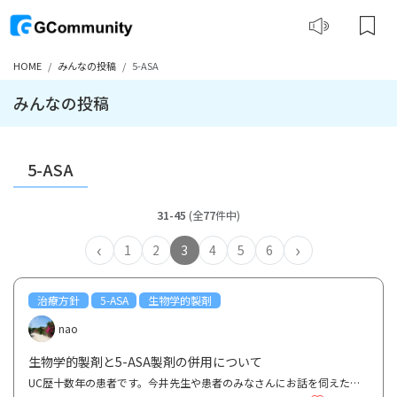
HOME
みんなの投稿
5-ASA
みんなの投稿
5-ASA
31-45
(全
77
件中)
‹
›
1
2
3
4
5
6
治療方針
5-ASA
生物学的製剤
nao
生物学的製剤と5-ASA製剤の併用について
UC歴十数年の患者です。今井先生や患者のみなさんにお話を伺えたらと思い投稿しました。よろしくお願い...