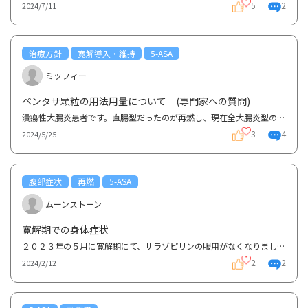
5
2
2024/7/11
治療方針
寛解導入・維持
5-ASA
ミッフィー
ペンタサ顆粒の用法用量について (専門家への質問)
潰瘍性大腸炎患者です。直腸型だったのが再燃し、現在全大腸炎型の中等症の診断を受けています再燃して...
3
4
2024/5/25
腹部症状
再燃
5-ASA
ムーンストーン
寛解期での身体症状
２０２３年の５月に寛解期にて、サラゾピリンの服用がなくなりましたサラゾピリンの内服の中止にて、腹...
2
2
2024/2/12