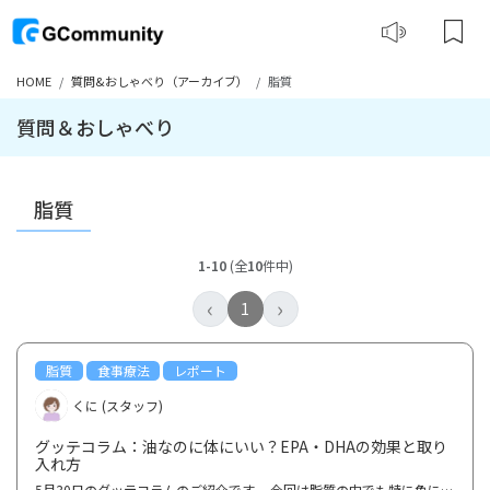
HOME
質問&おしゃべり（アーカイブ）
脂質
質問＆おしゃべり
脂質
1-10
(全
10
件中)
‹
›
1
脂質
食事療法
レポート
くに (スタッフ)
グッテコラム：油なのに体にいい？EPA・DHAの効果と取り
入れ方
5月30日のグッテコラムのご紹介です。 今回は脂質の中でも特に魚に含まれるEPA・DHAについて取り上げま...