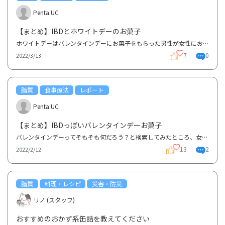
Penta.UC
【まとめ】IBDとホワイトデーのお菓子
ホワイトデーはバレンタインデーにお菓子をもらった男性が女性にお返しする日。私の中ではそれ位の印象...
7
0
2022/3/13
脂質
食事療法
レポート
Penta.UC
【まとめ】IBDっぽいバレンタインデーお菓子
バレンタインデーってそもそも何だろう？と検索してみたところ、女性から男性にチョコレートを贈るとい...
13
2
2022/2/12
脂質
料理・レシピ
災害・防災
リノ (スタッフ)
おすすめのおかず系缶詰を教えてください