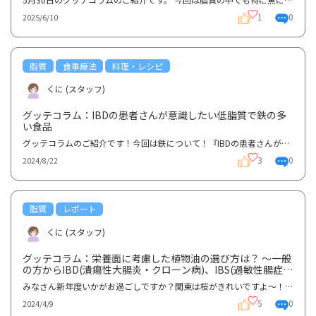
1
0
2025/6/10
脂質
食事療法
料理・レシピ
くに (スタッフ)
グッテコラム：IBDの患者さんが意識したい低脂質で鉄の多
い食品
グッテコラムのご紹介です！今回は鉄について！『IBDの患者さんが意識したい低脂質で鉄の多い食品』http...
3
0
2024/8/22
脂質
レポート
くに (スタッフ)
グッテコラム：栄養面に考慮した植物油の選び方は？ 〜一般
の方からIBD(潰瘍性大腸炎・クローン病)、IBS(過敏性腸症候
群)の方向け～
みなさん新年度いかがお過ごしですか？関東は桜がきれいですよ～！さて、今回はグッテコラムのご紹介を...
5
0
2024/4/9