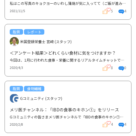
私はこの写真のキョクヨーのいわし蒲焼が気に入ってて（ご飯が進みます）、最近はこれ以外の缶詰はツナ...
5
4
2021/11/5
脂質
レポート
米国登録栄養士 宮﨑 (スタッフ)
＜アンケート結果＞どれくらい食材に気をつけますか？
今回は、1月に行われた食事・栄養に関するリアルタイムチャットで、話題に上がった、「普段、食材にどれ...
8
0
2020/4/3
脂質
食物繊維
Gコミュニティ (スタッフ)
メリ医チャンネル：「IBDの食事のキホン①」をリリース
Gコミュニティの皆さまメリ医チャンネルで「IBDの食事のキホン①」が配信されました。https://youtu.be/_...
4
4
2020/2/8