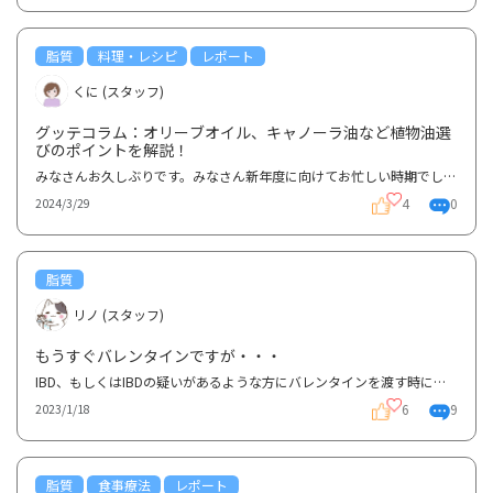
脂質
料理・レシピ
レポート
くに (スタッフ)
グッテコラム：オリーブオイル、キャノーラ油など植物油選
びのポイントを解説！
みなさんお久しぶりです。みなさん新年度に向けてお忙しい時期でしょうか。私は最近引っ越しをしました...
4
0
2024/3/29
脂質
リノ (スタッフ)
もうすぐバレンタインですが・・・
IBD、もしくはIBDの疑いがあるような方にバレンタインを渡す時に、チョコレートは脂質が気になりますし...
6
9
2023/1/18
脂質
食事療法
レポート