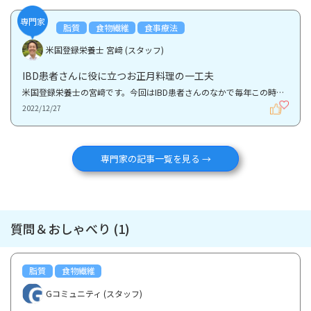
専門家
脂質
食物繊維
食事療法
米国登録栄養士 宮﨑 (スタッフ)
IBD患者さんに役に立つお正月料理の一工夫
米国登録栄養士の宮﨑です。今回はIBD患者さんのなかで毎年この時期に話題になる「正月料理との付き合い...
2022/12/27
専門家の記事一覧を見る →
質問＆おしゃべり (1)
脂質
食物繊維
Gコミュニティ (スタッフ)