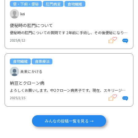
便・下痢・便秘
肛門病変
食物繊維
kei
便秘時の肛門について
便秘時の肛門についての質問です 2年前に手術し、その後便秘になりました。 それから下剤リンゼスを使...
2025/8/12
食物繊維
食事療法
未来にかける
納豆とクローン病
よろしくお願いします。中2クローン病男子です。現在、スキリージ治療中で粘膜治癒には至っていません。...
2025/2/15
みんなの投稿一覧を見る →