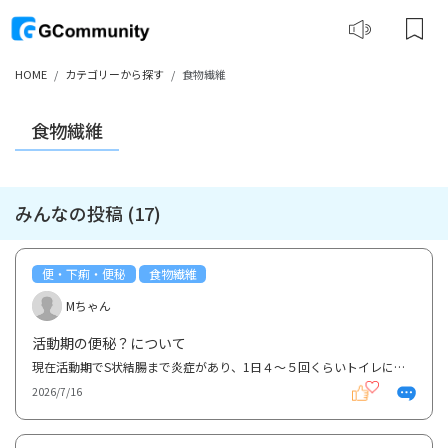
HOME
カテゴリーから探す
食物繊維
食物繊維
みんなの投稿 (17)
便・下痢・便秘
食物繊維
Mちゃん
活動期の便秘？について
現在活動期でS状結腸まで炎症があり、1日４～５回くらいトイレに行きます。 ガスと少量の下痢のみで、...
2026/7/16