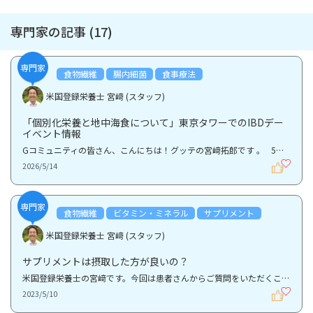
専門家の記事 (17)
専門家
食物繊維
腸内細菌
食事療法
米国登録栄養士 宮﨑 (スタッフ)
「個別化栄養と地中海食について」東京タワーでのIBDデー
イベント情報
Gコミュニティの皆さん、こんにちは！グッテの宮﨑拓郎です 。 5月19日の「ワールドIBDデー」に向け...
2026/5/14
専門家
食物繊維
ビタミン・ミネラル
サプリメント
米国登録栄養士 宮﨑 (スタッフ)
サプリメントは摂取した方が良いの？
米国登録栄養士の宮﨑です。今回は患者さんからご質問をいただくことの多いサプリメントの摂取について...
2023/5/10