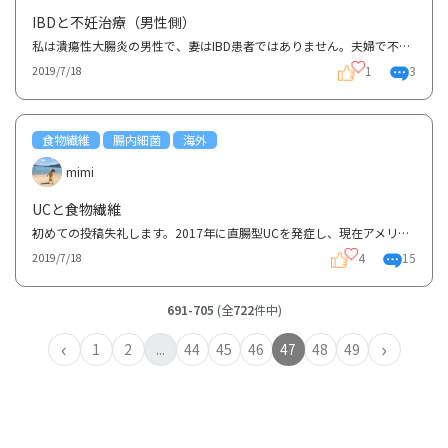
IBDと不妊治療（男性側）
私は潰瘍性大腸炎の男性で、妻はIBD患者ではありません。夫婦で不妊治療を受けています。女性の妊娠につ...
1
3
2019/7/18
食物繊維
腸内細菌
海外
mimi
UCと食物繊維
初めての投稿失礼します。2017年に直腸型UCを発症し、現在アメリカ在住のmimiと申します。初期1年間は下...
4
15
2019/7/18
691-705
(全
722
件中)
‹
›
1
2
...
44
45
46
47
48
49