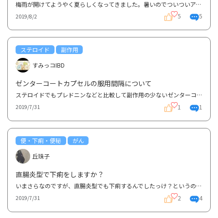
梅雨が開けてようやく夏らしくなってきました。暑いのでついついアイスや冷たい飲み物が欲しくなってし...
5
5
2019/8/2
ステロイド
副作用
すみっコIBD
ゼンターコートカプセルの服用間隔について
ステロイドでもプレドニンなどと比較して副作用の少ないゼンターコートカプセルを服用しています。8週間...
1
1
2019/7/31
便・下痢・便秘
がん
丘珠子
直腸炎型で下痢をしますか？
いまさらなのですが、直腸炎型でも下痢するんでしたっけ？というのも、私はここ1ヶ月ほど有形便に少しだ...
2
4
2019/7/31