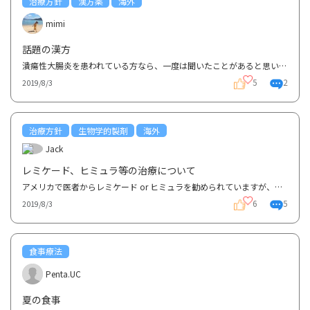
治療方針
漢方薬
海外
mimi
話題の漢方
潰瘍性大腸炎を患われている方なら、一度は聞いたことがあると思いますが…スカイクリニックの広島漢方を...
5
2
2019/8/3
治療方針
生物学的製剤
海外
Jack
レミケード、ヒミュラ等の治療について
アメリカで医者からレミケード or ヒミュラを勧められていますが、本当に必要なのか不安です。似たよう...
6
5
2019/8/3
食事療法
Penta.UC
夏の食事