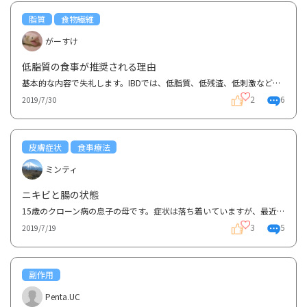
脂質
食物繊維
がーすけ
低脂質の食事が推奨される理由
基本的な内容で失礼します。IBDでは、低脂質、低残渣、低刺激など食事の制限がありますが、その中でも低...
2
6
2019/7/30
皮膚症状
食事療法
ミンティ
ニキビと腸の状態
15歳のクローン病の息子の母です。症状は落ち着いていますが、最近ニキビが増えてきました。食事は低脂...
3
5
2019/7/19
副作用
Penta.UC