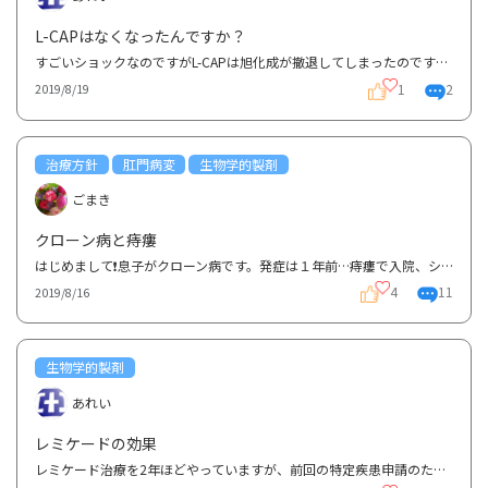
L-CAPはなくなったんですか？
すごいショックなのですがL-CAPは旭化成が撤退してしまったのですか？G-CAPより効いた気がするのですが。
1
2
2019/8/19
治療方針
肛門病変
生物学的製剤
ごまき
クローン病と痔瘻
はじめまして❗息子がクローン病です。発症は１年前…痔瘻で入院、シートン法での手術後にクローン病確定...
4
11
2019/8/16
生物学的製剤
あれい
レミケードの効果
レミケード治療を2年ほどやっていますが、前回の特定疾患申請のため内視鏡検査を行ったところ、思ったよ...