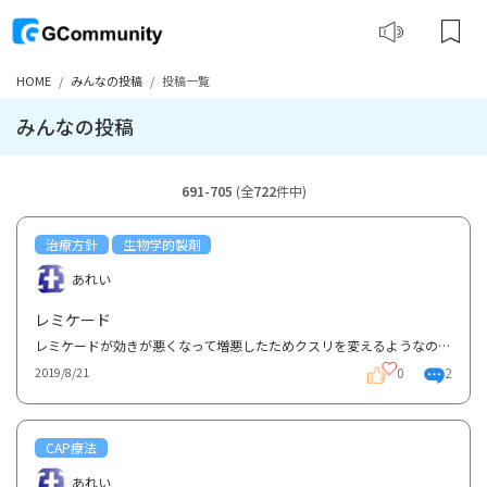
HOME
みんなの投稿
投稿一覧
みんなの投稿
691-705
(全
722
件中)
治療方針
生物学的製剤
あれい
レミケード
レミケードが効きが悪くなって増悪したためクスリを変えるようなのですが何に変わるが普通でしょうか？
0
2
2019/8/21
CAP療法
あれい