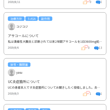
0
1
2019/8/11
治療方針
5-ASA
副作用
コジコジ
アサコールについて
私は潰瘍性大腸炎と診断されて以来2年間アサコールを1日3600mg処方されています。慢性持続型です。ネッ...
0
13
2019/8/6
狭窄・腸閉塞
yasu
UC炎症箇所について
UCの患者本人です炎症箇所についてお聞きしたく投稿しました。炎症を起こし細くなってしまった箇所とい...
1
1
2019/8/3