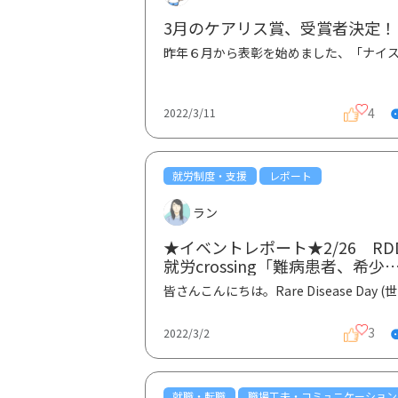
3月のケアリス賞、受賞者決定！
4
2022/3/11
就労制度・支援
レポート
ラン
★イベントレポート★2/26 RD
就労crossing「難病患者、希少
患患者の就労の今、そして未来
皆さんこんに
考える」①
3
2022/3/2
就職・転職
職場工夫・コミュニケーション