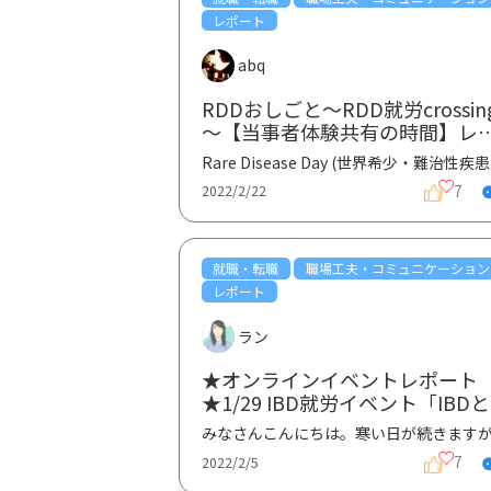
レポート
abq
RDDおしごと～RDD就労crossin
～【当事者体験共有の時間】レ
ート①
Rare D
7
2022/2/22
就職・転職
職場工夫・コミュニケーション
レポート
ラン
★オンラインイベントレポート
★1/29 IBD就労イベント「IBD
もに働き続けるコツ〜コミュニ
ーション編〜」①
7
2022/2/5