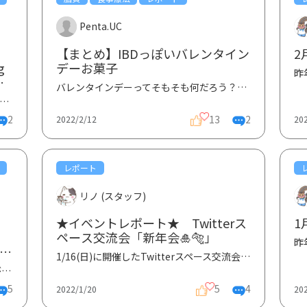
Penta.UC
【まとめ】IBDっぽいバレンタイン
2
g
デーお菓子
ポ
バレンタインデーってそもそも何だろう？と検索してみたところ、女性から男性にチョコレートを贈るとい...
isease Day (世界希少・難治性疾患の日、以下RDD)は、より良い診断や治療による希少・難治性疾患...
2
13
2
2022/2/12
20
レポート
リノ (スタッフ)
★イベントレポート★ Twitterス
1
ペース交流会「新年会🎍🐅」
とと
1/16(日)に開催したTwitterスペース交流会では、一番多い時で34名（スタッフ込み）の方がリスナーやスピ...
ケ
みなさんこんにちは。寒い日が続きますが、いかがお過ごしですか？1/29（土）14:00-16:00に行われた、田...
5
5
4
2022/1/20
20