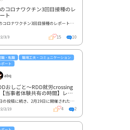
のコロナワクチン3回目接種のレ
ート
私のコロナワクチン3回目接種のレポートをお届けします。まずは、ワクチンの副反応は個人差があると言わ...
15
10
22/3/3
就職・転職
職場工夫・コミュニケーション
レポート
abq
DDおしごと～RDD就労crossing
【当事者体験共有の時間】レポ
ト②
昨日の投稿に続き、2月19日に開催されたイベント『RDDおしごと～RDD就労crossing～【当事者体験共有の時...
4
2
22/2/23
レポート