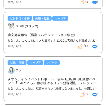
4
1
2021/12/10
就労制度・支援
就職・転職
キャリア
メリ医 (スタッフ)
論文発表報告（職業リハビリテーション学会）
みなさん、こんにちは！メリ医です♪ 11/10に宮﨑さんが職業リハビリテーション学会にて、Gコミュニティ...
10
2
2021/11/16
就職・転職
キャリア
レポート
ラン
★オンラインイベントレポート 後半★10/30 IBD就労イベ
ント「IBDとともに働き続けるコツ〜就職活動・フレッシュ
マン〜」②
みなさんこんにちは。紅葉がきれいな季節になりましたね。体調はいかがですか？さて、10/30（土）14:00-...
5
0
2021/11/10