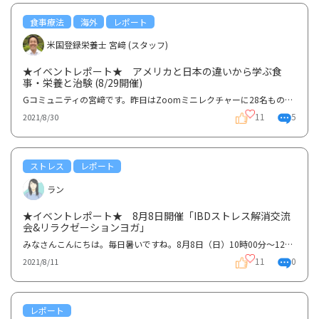
食事療法
海外
レポート
米国登録栄養士 宮﨑 (スタッフ)
★イベントレポート★ アメリカと日本の違いから学ぶ食
事・栄養と治験 (8/29開催)
Gコミュニティの宮﨑です。昨日はZoomミニレクチャーに28名もの方にご参加いただき誠にありがとうござい...
11
5
2021/8/30
ストレス
レポート
ラン
★イベントレポート★ 8月8日開催「IBDストレス解消交流
会&リラクゼーションヨガ」
みなさんこんにちは。毎日暑いですね。8月8日（日）10時00分～12時00分に行われた、IBD患者会「大阪IBD...
11
0
2021/8/11
レポート