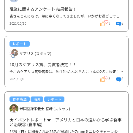
職業に関するアンケート 結果報告！
皆さんこんにちは。急に寒くなってきましたが、いかがお過ごしでしょうか。私は昨日、あわててトレンチ...
9
3
2021/10/20
レポート
ケアリス (スタッフ)
10月のケアリス賞、受賞者決定！！
今月のケアリス賞受賞者は、Mr.12thさんとらんこさんの2名に決定しました！🎉🎉おめでとうリス🎉🎉プレ...
5
3
2021/10/8
食事療法
海外
レポート
米国登録栄養士 宮﨑 (スタッフ)
★イベントレポート★ アメリカと日本の違いから学ぶ食事
と治験③ (食事編)
8/29（日）に開催された28名が参加したZoomミニレクチャーレポートの第二弾です。今回は食事部分につい...