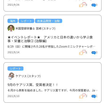
8
0
2021/9/26
海外
レポート
医薬品開発・治験
米国登録栄養士 宮﨑 (スタッフ)
★イベントレポート★ アメリカと日本の違いから学ぶ食
事・栄養と治験② (治験編)
8/29（日）に開催された28名が参加したZoomミニレクチャーレポートの第二弾です。今回は治験部分につい...
6
0
2021/9/14
レポート
ケアリス (スタッフ)
9月のケアリス賞、受賞者決定！！
６月から表彰を始めました、ケアリス賞ですが、今月の受賞者は、Jackさん、花さん、shoさんの３名に決定...
3
1
2021/9/10