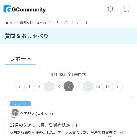
HOME
質問&おしゃべり（アーカイブ）
レポート
質問＆おしゃべり
レポート
121-135
(全
199
件中)
‹
›
1
2
...
8
9
10
...
13
14
レポート
ケアリス (スタッフ)
12月のケアリス賞、受賞者決定！！
６月から表彰を始めました、ケアリス賞ですが、今月の受賞者は、なおぶたさん、Lisaさんの２名に決定し...