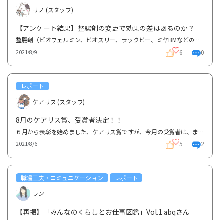
リノ (スタッフ)
【アンケート結果】整腸剤の変更で効果の差はあるのか？
整腸剤（ビオフェルミン、ビオスリー、ラックビー、ミヤBMなどの処方薬）を変えると効果の差を感じたこ...
6
0
2021/8/9
レポート
ケアリス (スタッフ)
8月のケアリス賞、受賞者決定！！
６月から表彰を始めました、ケアリス賞ですが、今月の受賞者は、ままさん、いぶきさん、あれいさんの３...
5
2
2021/8/6
職場工夫・コミュニケーション
レポート
ラン
【再掲】「みんなのくらしとお仕事図鑑」Vol.1 abqさん