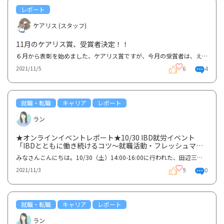
レポート
ケアリス (スタッフ)
11月のケアリス賞、受賞者決定！！
６月から表彰を始めました、ケアリス賞ですが、今月の受賞者は、えびてんさん、ひめたろうさん、しじみ...
6
4
2021/11/5
就職・転職
キャリア
レポート
ラン
★オンラインイベントレポート★10/30 IBD就労イベント
「IBDとともに働き続けるコツ〜就職活動・フレッシュマ
ン〜」①
みなさんこんにちは。10/30（土）14:00-16:00に行われた、田辺三菱製薬株式会社・株式会社ジーケア共催...
9
0
2021/11/3
就職・転職
キャリア
レポート
ラン