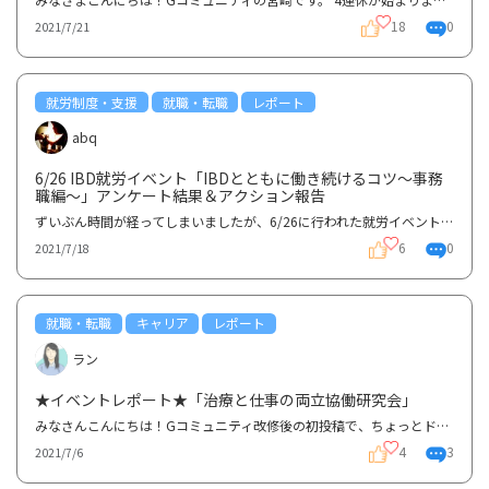
18
0
2021/7/21
就労制度・支援
就職・転職
レポート
abq
6/26 IBD就労イベント「IBDとともに働き続けるコツ〜事務
職編〜」アンケート結果＆アクション報告
ずいぶん時間が経ってしまいましたが、6/26に行われた就労イベントのアンケート結果とそれをふまえたア...
6
0
2021/7/18
就職・転職
キャリア
レポート
ラン
★イベントレポート★「治療と仕事の両立協働研究会」
みなさんこんにちは！Gコミュニティ改修後の初投稿で、ちょっとドキドキしているランです。さて、先週の...
4
3
2021/7/6