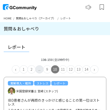
HOME
質問&おしゃべり（アーカイブ）
レポート
質問＆おしゃべり
レポート
136-150
(全
199
件中)
‹
›
1
2
...
9
10
11
12
13
14
寛解導入・維持
ストレス
レポート
米国登録栄養士 宮﨑 (スタッフ)
IBD患者さんが再燃のきっかけと感じることの第一位はスト
レス
みなさまこんにちは！Gコミュニティの宮﨑です。 4連休が始まりましたがいかがお過ごしでしょうか？また...