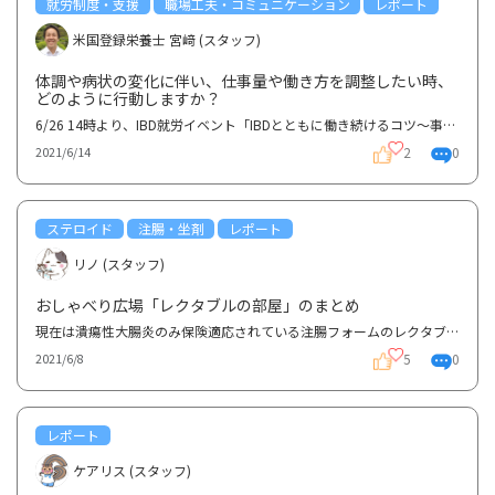
就労制度・支援
職場工夫・コミュニケーション
レポート
米国登録栄養士 宮﨑 (スタッフ)
体調や病状の変化に伴い、仕事量や働き方を調整したい時、
どのように行動しますか？
6/26 14時より、IBD就労イベント「IBDとともに働き続けるコツ〜事務職編〜」が開催されます！詳細：http...
2
0
2021/6/14
ステロイド
注腸・坐剤
レポート
リノ (スタッフ)
おしゃべり広場「レクタブルの部屋」のまとめ
現在は潰瘍性大腸炎のみ保険適応されている注腸フォームのレクタブルについてです。レクタブルを使われ...
5
0
2021/6/8
レポート
ケアリス (スタッフ)