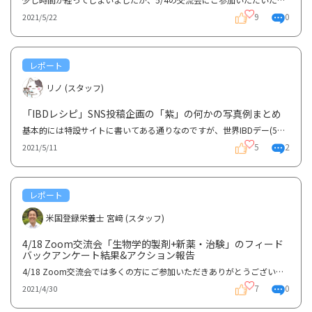
9
0
2021/5/22
レポート
リノ (スタッフ)
「IBDレシピ」SNS投稿企画の「紫」の何かの写真例まとめ
基本的には特設サイトに書いてある通りなのですが、世界IBDデー(5月19日)に合わせて5月13日〜19日の間に...
5
2
2021/5/11
レポート
米国登録栄養士 宮﨑 (スタッフ)
4/18 Zoom交流会「生物学的製剤+新薬・治験」のフィード
バックアンケート結果&アクション報告
4/18 Zoom交流会では多くの方にご参加いただきありがとうございました！また今回のイベントに関して多く...
7
0
2021/4/30