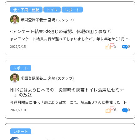
便・下痢・便秘
トイレ
レポート
米国登録栄養士 宮﨑 (スタッフ)
<アンケート結果>お通じの確認、休暇の困り事など
またアンケート結果共有が遅れてしまいましたが、年末年始から1月にかけて行われたアンケート結果を共有...
5
0
2021/2/15
レポート
米国登録栄養士 宮﨑 (スタッフ)
NHKおはよう日本での「災害時の携帯トイレ活用法セミナ
ー」の放送
今週月曜日にNHK「おはよう日本」にて、埼玉IBDさんと共催した「IBD患者さんのための携帯トイレ活用法セ...
6
0
2021/2/10
レポート