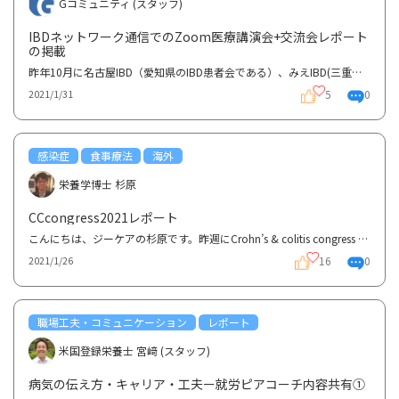
Gコミュニティ (スタッフ)
IBDネットワーク通信でのZoom医療講演会+交流会レポート
の掲載
昨年10月に名古屋IBD（愛知県のIBD患者会である）、みえIBD(三重県にあるIBD患者会)と共同で開催したZoo...
5
0
2021/1/31
感染症
食事療法
海外
栄養学博士 杉原
CCcongress2021レポート
こんにちは、ジーケアの杉原です。昨週にCrohn’s & colitis congress 2021の学会に参加してきましたので...
16
0
2021/1/26
職場工夫・コミュニケーション
レポート
米国登録栄養士 宮﨑 (スタッフ)
病気の伝え方・キャリア・工夫ー就労ピアコーチ内容共有①