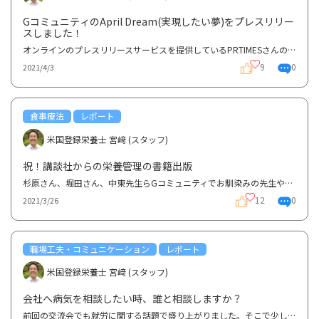
GコミュニティのApril Dream(実現したい夢)をプレスリリー
スしました！
オンラインのプレスリリースサービスを提供しているPRTIMESさんの実際に叶えたい夢を発信する「April Dr...
9
0
2021/4/3
食事療法
レポート
米国登録栄養士 宮﨑 (スタッフ)
祝！講談社からの栄養管理の書籍出版
杉原さん、堀田さん、中東先生らGコミュニティでお馴染みの先生や消化器外科の先生とコラボして「潰瘍性...
12
0
2021/3/26
職場工夫・コミュニケーション
レポート
米国登録栄養士 宮﨑 (スタッフ)
会社へ病気を相談したい時、誰と相談しますか？
前回の交流会でも就労に関する話題で盛り上がりました。そこで少しずつ、以前の就労に関するイベントRDD...