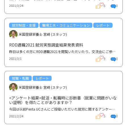
6
0
2021/3/24
就労制度・支援
職場工夫・コミュニケーション
レポート
米国登録栄養士 宮﨑 (スタッフ)
RDD適職2021 就労実態調査結果発表資料
昨日は多くの方にRDD適職2021を閲覧いただいたり、交流会にご参加いただき誠にありがとうございました！...
9
0
2021/3/1
就職・転職
レポート
米国登録栄養士 宮﨑 (スタッフ)
<アンケート結果>就活・転職時に診断書（就業に問題がいな
い証明）を得たことがありますか？
今回は以前Penta UCさんにご投稿いただいた就労に関するアンケートです。 就活・転職時に診断書（就業に...
5
0
2021/2/24