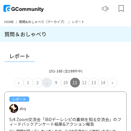
HOME
質問&おしゃべり（アーカイブ）
レポート
質問＆おしゃべり
レポート
151-165
(全
199
件中)
‹
›
1
2
...
9
10
11
12
13
14
レポート
abq
5/4 Zoom交流会「IBDデーレシピの裏側を知る交流会」のフ
ィードバックアンケート結果&アクション報告
少し時間が経ってしまいましたが、5/4の交流会にご参加いただいたみなさま、そして、アンケートにご回答...