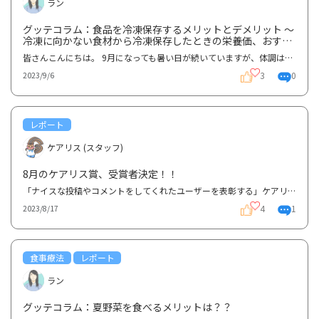
ラン
グッテコラム：食品を冷凍保存するメリットとデメリット ～
冷凍に向かない食材から冷凍保存したときの栄養価、おすす
めレシピまで～
皆さんこんにちは。 9月になっても暑い日が続いていますが、体調はいかがですか？？私は最近ちょっぴり...
3
0
2023/9/6
レポート
ケアリス (スタッフ)
8月のケアリス賞、受賞者決定！！
「ナイスな投稿やコメントをしてくれたユーザーを表彰する」ケアリス賞ですが、今月の受賞者は、6.7月の...
4
1
2023/8/17
食事療法
レポート
ラン
グッテコラム：夏野菜を食べるメリットは？？