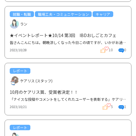
就職・転職
職場工夫・コミュニケーション
キャリア
ラン
★イベントレポート★10/14 第3回 IBDおしごとカフェ
皆さんこんにちは。朝晩涼しくなった今日この頃ですが、いかがお過ごしですか？さて、グッテではIBD患者...
10
0
2023/10/28
レポート
ケアリス (スタッフ)
10月のケアリス賞、受賞者決定！！
「ナイスな投稿やコメントをしてくれたユーザーを表彰する」ケアリス賞ですが、今月の受賞者は、8、9月...
5
1
2023/10/21
レポート