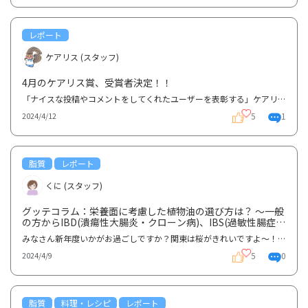
レポート
ケアリス (スタッフ)
4月のケアリス賞、受賞者決定！！
「ナイスな投稿やコメントをしてくれたユーザーを表彰する」ケアリス賞ですが、今月の受賞者は、1～3月...
5
1
2024/4/12
脂質
レポート
くに (スタッフ)
グッテコラム：栄養面に考慮した植物油の選び方は？ 〜一般
の方からIBD(潰瘍性大腸炎・クローン病)、IBS(過敏性腸症候
群)の方向け～
みなさん新年度いかがお過ごしですか？関東は桜がきれいですよ～！さて、今回はグッテコラムのご紹介を...
5
0
2024/4/9
脂質
料理・レシピ
レポート