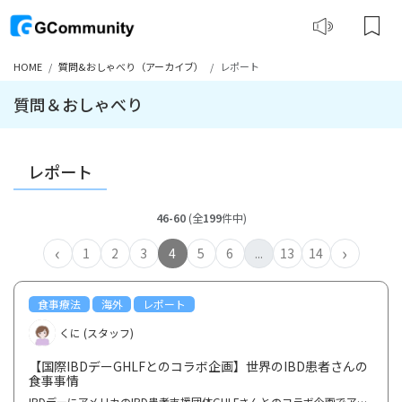
HOME
質問&おしゃべり（アーカイブ）
レポート
質問＆おしゃべり
レポート
46-60
(全
199
件中)
‹
›
1
2
3
4
5
6
...
13
14
食事療法
海外
レポート
くに (スタッフ)
【国際IBDデーGHLFとのコラボ企画】世界のIBD患者さんの
食事事情
IBDデーにアメリカのIBD患者支援団体GHLFさんとのコラボ企画でアンケート調査を実施しました。ご協力い...