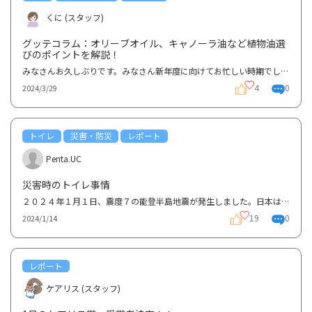
くに (スタッフ)
グッテコラム：オリーブオイル、キャノーラ油など植物油選
びのポイントを解説！
みなさんお久しぶりです。みなさん新年度に向けてお忙しい時期でしょうか。私は最近引っ越しをしました...
4
0
2024/3/29
トイレ
災害・防災
レポート
Penta.UC
災害時のトイレ事情
２０２４年１月１日、震度７の能登半島地震が発生しました。日本は地震や台風など自然災害の多い国です...
19
0
2024/1/14
レポート
ケアリス (スタッフ)