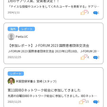
1月のケアリス賞、受賞者決定！！
「ナイスな投稿やコメントをしてくれたユーザーを表彰する」ケアリス賞ですが、今月の受賞者は、10～12...
3
1
2024/1/11
海外
レポート
Penta.UC
【参加レポート】 J-FORUM 2023 国際患者団体交流会
J-FORUM 2023 国際患者団体交流会 2023年12月18日、 J-FORUM 2023への参加レポートです。 J-FORUM の記...
4
2
2023/12/25
レポート
米国登録栄養士 宮﨑 (スタッフ)
第11回IBDネットワーク総会に参加してきました
先週の日曜日IBDネットワーク総会に参加してきました。IBDネットワークさんを知らない方もいらっしゃる...
15
0
2023/11/25