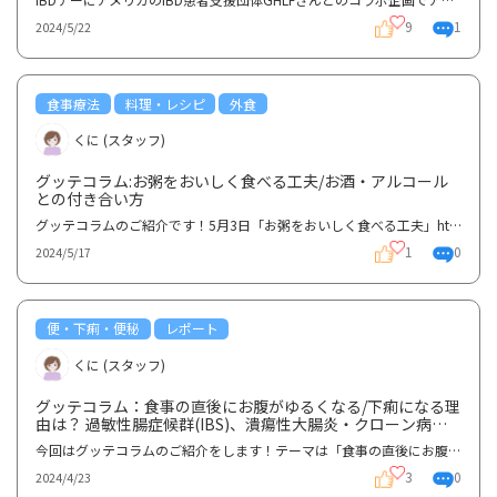
9
1
2024/5/22
食事療法
料理・レシピ
外食
くに (スタッフ)
グッテコラム:お粥をおいしく食べる工夫/お酒・アルコール
との付き合い方
グッテコラムのご紹介です！5月3日「お粥をおいしく食べる工夫」https://learn.goodtecommunity.com/spe...
1
0
2024/5/17
便・下痢・便秘
レポート
くに (スタッフ)
グッテコラム：食事の直後にお腹がゆるくなる/下痢になる理
由は？ 過敏性腸症候群(IBS)、潰瘍性大腸炎・クローン病
(IBD)と胃―大腸(結腸)反射 (Gastro-colic reflex)
今回はグッテコラムのご紹介をします！テーマは「食事の直後にお腹がゆるくなる/下痢になる理由は？」冷...
3
0
2024/4/23